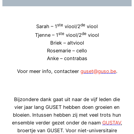
ste
de
Sarah – 1
viool/2
viool
ste
de
Tjenne – 1
viool/2
viool
Briek – altviool
Rosemarie – cello
Anke – contrabas
Voor meer info, contacteer
guset@guso.be
.
Bijzondere dank gaat uit naar de vijf leden die
vier jaar lang GUSET hebben doen groeien en
bloeien. Intussen hebben zij met veel trots hun
ensemble verder gezet onder de naam
GUSTAV
,
broertje van GUSET. Voor niet-universitaire