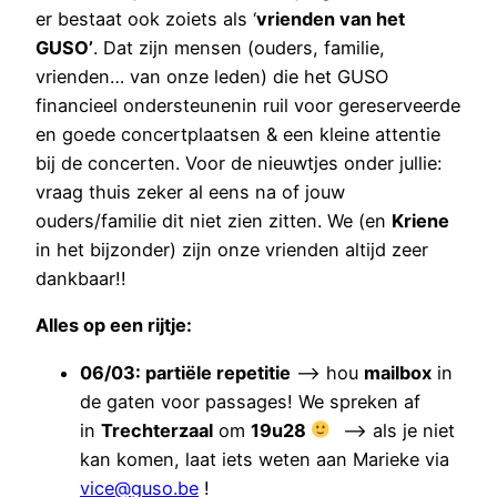
er bestaat ook zoiets als ‘
vrienden van het
GUSO’
. Dat zijn mensen (ouders, familie,
vrienden… van onze leden) die het GUSO
financieel ondersteunenin ruil voor gereserveerde
en goede concertplaatsen & een kleine attentie
bij de concerten. Voor de nieuwtjes onder jullie:
vraag thuis zeker al eens na of jouw
ouders/familie dit niet zien zitten. We (en
Kriene
in het bijzonder) zijn onze vrienden altijd zeer
dankbaar!!
Alles op een rijtje:
06/03: partiële repetitie
–> hou
mailbox
in
de gaten voor passages! We spreken af
in
Trechterzaal
om
19u28
–> als je niet
kan komen, laat iets weten aan Marieke via
vice@guso.be
!