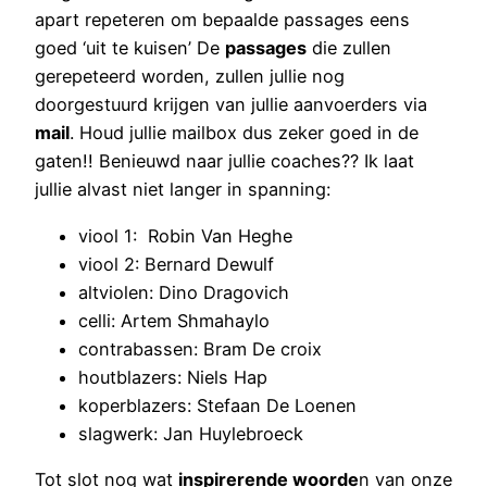
apart repeteren om bepaalde passages eens
goed ‘uit te kuisen’ De
passages
die zullen
gerepeteerd worden, zullen jullie nog
doorgestuurd krijgen van jullie aanvoerders via
mail
. Houd jullie mailbox dus zeker goed in de
gaten!! Benieuwd naar jullie coaches?? Ik laat
jullie alvast niet langer in spanning:
viool 1: Robin Van Heghe
viool 2: Bernard Dewulf
altviolen: Dino Dragovich
celli: Artem Shmahaylo
contrabassen: Bram De croix
houtblazers: Niels Hap
koperblazers: Stefaan De Loenen
slagwerk: Jan Huylebroeck
Tot slot nog wat
inspirerende woorde
n van onze