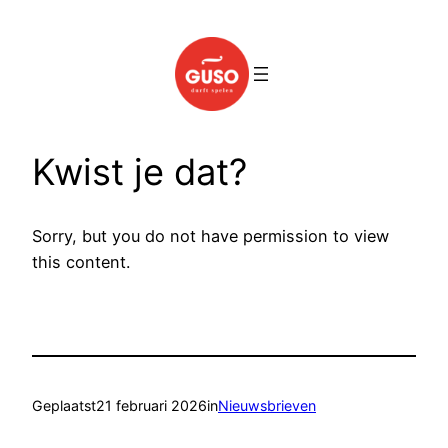
Spring
naar
de
inhoud
Kwist je dat?
Sorry, but you do not have permission to view
this content.
Geplaatst
21 februari 2026
in
Nieuwsbrieven