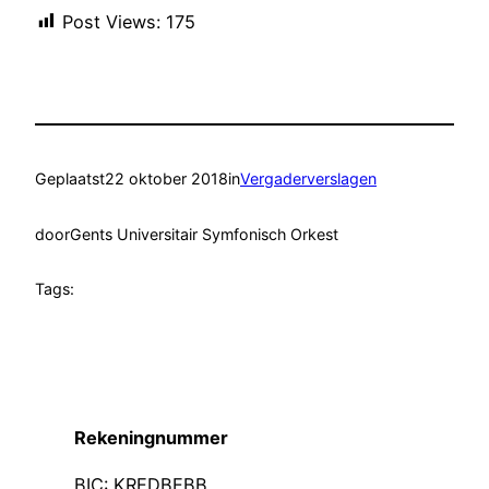
Post Views:
175
Geplaatst
22 oktober 2018
in
Vergaderverslagen
door
Gents Universitair Symfonisch Orkest
Tags:
Rekeningnummer
BIC: KREDBEBB