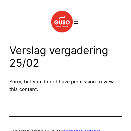
Spring
naar
de
inhoud
Verslag vergadering
25/02
Sorry, but you do not have permission to view
this content.